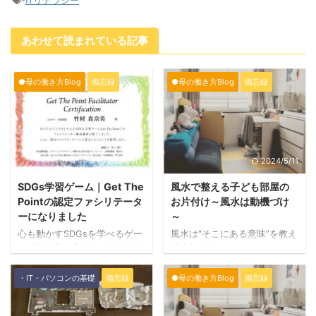
-
ITリテラシー
あわせて読まれている記事
●母の働き方Blog
備忘録
●母の働き方Blog
備忘録
2024/5/11
2024/5/11
SDGs学習ゲーム｜Get The
風水で整える子ども部屋の
Pointの認定ファシリテータ
お片付け～風水は動機づけ
ーになりました
～
心も動かすSDGsを学べるゲー
風水は“そこにある意味”を教え
ム「Get The Point（ゲットザ
てくれます。
ポイント）」の認定ファシリ
テーターになりました。
・IT・パソコンの基礎
備忘録
●母の働き方Blog
備忘録