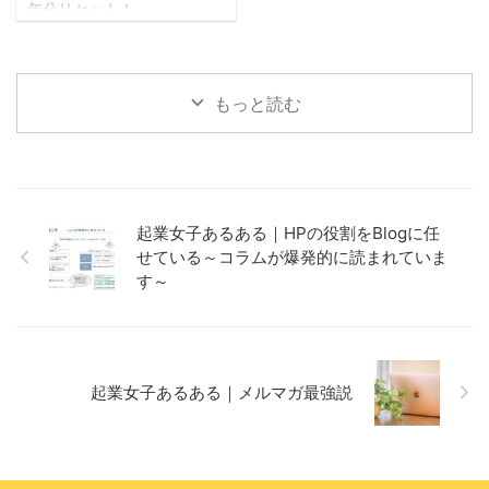
年分リセット！
ライフオーガナイザーのコン
サルティングサービスを受
け、キッチンを片付けをサポ
ートしてもらい収納を改善し
もっと読む
てみました！料理が嫌いな私
でも、毎日キッチンに立つの
が楽しくなったので、思い切
ってビフォーアフターを公開
します！
起業女子あるある｜HPの役割をBlogに任
せている～コラムが爆発的に読まれていま
す～
起業女子あるある｜メルマガ最強説