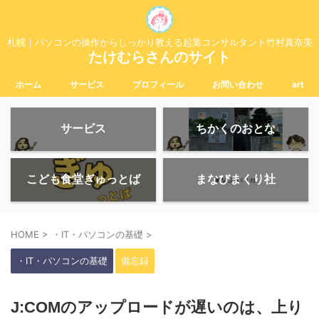
札幌｜パソコンの操作からしっかり教える起業コンサルタント竹村真奈美
たけむらさんのサイト
ホーム
サービス
プロフィール
お問い合わせ
art
サービス
ちかくのおとな
こども食堂ぎゅっとば
まなびまくり社
HOME
>
・IT・パソコンの基礎
>
・IT・パソコンの基礎
備忘録
J:COMのアップロードが遅いのは、上り