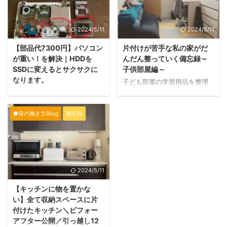
2024/5/11
2024/5/11
【部品代7300円】パソコン
片付けが苦手な私の家がだ
が重い！を解決｜HDDを
んだん整っていく備忘録～
SSDに変えるとサクサクに
子供部屋編～
なります。
子ども部屋の学習用品を整理
しました！
HDD→SSDで起動10秒！作業
開始まで20秒！
●母の働き方Blog
備忘録
2024/5/11
【キッチンに物を置かな
い】全て収納スペースに片
付けたキッチン＼ビフォー
アフター公開／引っ越し12